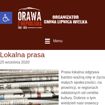
Otwórz Pasek narzędzi
Menu
Lokalna prasa
25 września 2020
Prasa lokalna odgrywa
bardzo ważną rolę w życiu
małych społeczności, na
prowincji, w regionach
oddalonych od centów
kultury. Dobrze o tym
wiedzieli nasi orawscy