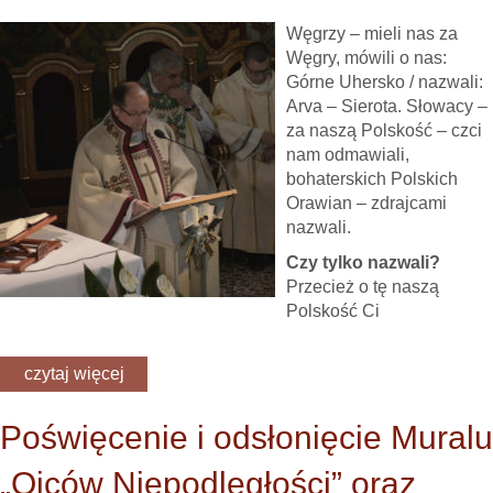
Węgrzy – mieli nas za
Węgry, mówili o nas:
Górne Uhersko / nazwali:
Arva – Sierota. Słowacy –
za naszą Polskość – czci
nam odmawiali,
bohaterskich Polskich
Orawian – zdrajcami
nazwali.
Czy tylko nazwali?
Przecież o tę naszą
Polskość Ci
czytaj więcej
Poświęcenie i odsłonięcie Muralu
„Ojców Niepodległości” oraz