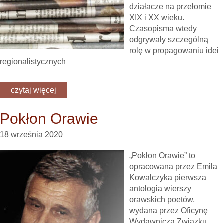
działacze na przełomie
XIX i XX wieku.
Czasopisma wtedy
odgrywały szczególną
rolę w propagowaniu idei
regionalistycznych
czytaj więcej
Pokłon Orawie
18 września 2020
„Pokłon Orawie” to
opracowana przez Emila
Kowalczyka pierwsza
antologia wierszy
orawskich poetów,
wydana przez Oficynę
Wydawniczą Związku