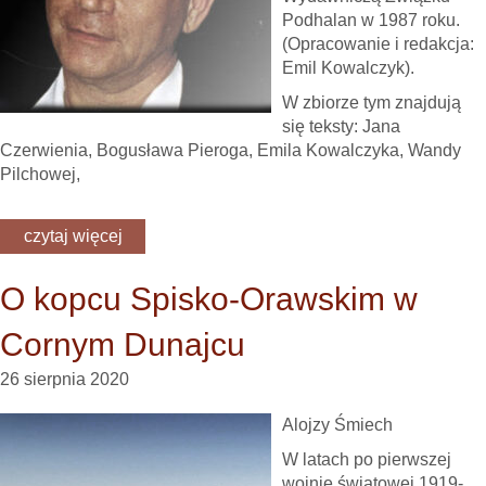
Podhalan w 1987 roku.
(Opracowanie i redakcja:
Emil Kowalczyk).
W zbiorze tym znajdują
się teksty: Jana
Czerwienia, Bogusława Pieroga, Emila Kowalczyka, Wandy
Pilchowej,
czytaj więcej
O kopcu Spisko-Orawskim w
Cornym Dunajcu
26 sierpnia 2020
Alojzy Śmiech
W latach po pierwszej
wojnie światowej 1919-