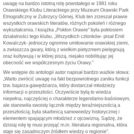
uwagę na bardzo istotną rolę powstałego w 1981 roku
Orawskiego Klubu Literackiego przy Muzeum Orawski Park
Etnograficzny w Zubrzycy Górnej. Klub ten zrzeszał prawie
wszystkich orawskich literatów, różnych pokoleń i różnego
wykształcenia. I książka „Pokłon Orawie” była pokłosiem
działalności tego klubu. „Wszystkich członków- pisał Emil
Kowalczyk- jednoczy ogromne umiłowanie orawskiej ziemi,
a zwłaszcza gwary, którą z wielkim pietyzmem pielęgnują
oraz kultywują i w której piszą, niejako nobilitując jej
obecność we współczesnym życiu Orawy.”
We wstępie do antologii autor napisał bardzo ważkie słowa:
„Warto zwrócić uwagę na fakt bezpowrotnego zaniku funkcji
tzw. bajarza-gawędziarza, który dostarczał młodzieży
informacji o przeszłości. Oczywiście byłą to wiedza
niepełna, najczęściej o charakterze legendarno-baśniowym,
ale stanowiła swoisty łącznik między teraźniejszością a
przeszłością; była skarbnicą samowiedzy historycznej i
elementem spajającym młodzież z ojcowizną. Sądzę, że
dzisiaj rolę tę musi przejąć m.in. literatura regionalna, która
staje się zasadniczym źródłem wiedzy o regionie”.