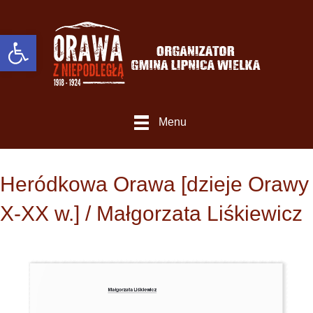
Otwórz Pasek narzędzi
Menu
Heródkowa Orawa [dzieje Orawy
X-XX w.] / Małgorzata Liśkiewicz