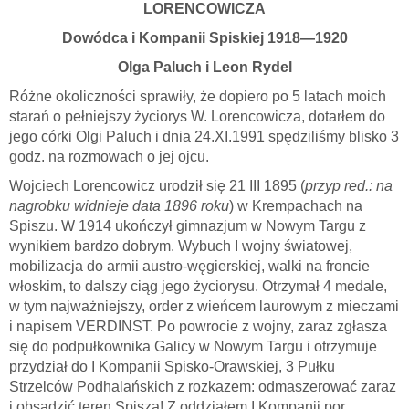
LORENCOWICZA
Dowódca i Kompanii Spiskiej 1918—1920
Olga Paluch i Leon Rydel
Różne okoliczności sprawiły, że dopiero po 5 latach moich
starań o pełniejszy życiorys W. Lorencowicza, dotarłem do
jego córki Olgi Paluch i dnia 24.XI.1991 spędziliśmy blisko 3
godz. na rozmowach o jej ojcu.
Wojciech Lorencowicz urodził się 21 III 1895 (
przyp red.: na
nagrobku widnieje data 1896
roku
) w Krempachach na
Spiszu. W 1914 ukończył gimnazjum w Nowym Targu z
wynikiem bardzo dobrym. Wybuch I wojny światowej,
mobilizacja do armii austro-węgierskiej, walki na froncie
włoskim, to dalszy ciąg jego życiorysu. Otrzymał 4 medale,
w tym najważniejszy, order z wieńcem laurowym z mieczami
i napisem VERDINST. Po powrocie z wojny, zaraz zgłasza
się do podpułkownika Galicy w Nowym Targu i otrzymuje
przydział do I Kompanii Spisko-Orawskiej, 3 Pułku
Strzelców Podhalańskich z rozkazem: odmaszerować zaraz
i obsadzić teren Spiszą! Z oddziałem I Kompanii por.