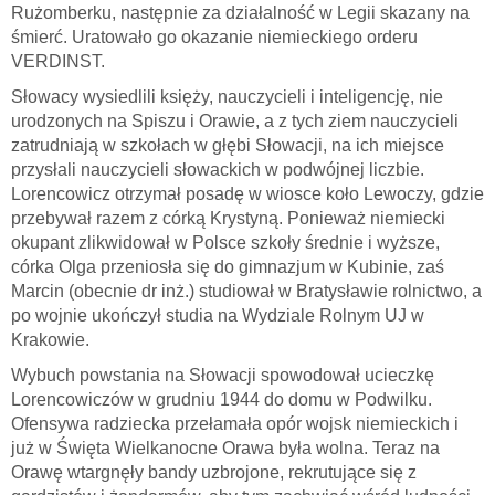
Rużomberku, następnie za działalność w Legii skazany na
śmierć. Uratowało go okazanie niemieckiego orderu
VERDINST.
Słowacy wysiedlili księży, nauczycieli i inteligencję, nie
urodzonych na Spiszu i Orawie, a z tych ziem nauczycieli
zatrudniają w szkołach w głębi Słowacji, na ich miejsce
przysłali nauczycieli słowackich w podwójnej liczbie.
Lorencowicz otrzymał posadę w wiosce koło Lewoczy, gdzie
przebywał razem z córką Krystyną. Ponieważ niemiecki
okupant zlikwidował w Polsce szkoły średnie i wyższe,
córka Olga przeniosła się do gimnazjum w Kubinie, zaś
Marcin (obecnie dr inż.) studiował w Bratysławie rolnictwo, a
po wojnie ukończył studia na Wydziale Rolnym UJ w
Krakowie.
Wybuch powstania na Słowacji spowodował ucieczkę
Lorencowiczów w grudniu 1944 do domu w Podwilku.
Ofensywa radziecka przełamała opór wojsk niemieckich i
już w Święta Wielkanocne Orawa była wolna. Teraz na
Orawę wtargnęły bandy uzbrojone, rekrutujące się z