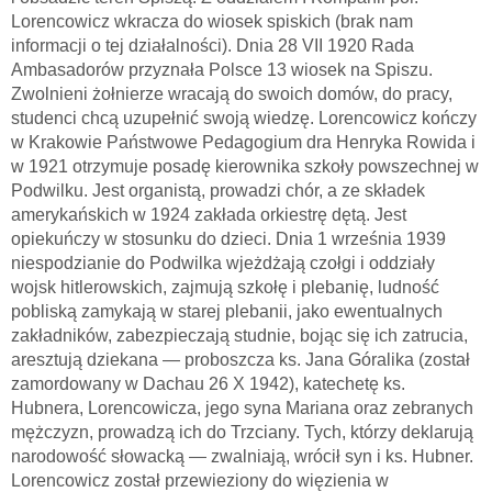
Lorencowicz wkracza do wiosek spiskich (brak nam
informacji o tej działalności). Dnia 28 VII 1920 Rada
Ambasadorów przyznała Polsce 13 wiosek na Spiszu.
Zwolnieni żołnierze wracają do swoich domów, do pracy,
studenci chcą uzupełnić swoją wiedzę. Lorencowicz kończy
w Krakowie Państwowe Pedagogium dra Henryka Rowida i
w 1921 otrzymuje posadę kierownika szkoły powszechnej w
Podwilku. Jest organistą, prowadzi chór, a ze składek
amerykańskich w 1924 zakłada orkiestrę dętą. Jest
opiekuńczy w stosunku do dzieci. Dnia 1 września 1939
niespodzianie do Podwilka wjeżdżają czołgi i oddziały
wojsk hitlerowskich, zajmują szkołę i plebanię, ludność
pobliską zamykają w starej plebanii, jako ewentualnych
zakładników, zabezpieczają studnie, bojąc się ich zatrucia,
aresztują dziekana — proboszcza ks. Jana Góralika (został
zamordowany w Dachau 26 X 1942), katechetę ks.
Hubnera, Lorencowicza, jego syna Mariana oraz zebranych
mężczyzn, prowadzą ich do Trzciany. Tych, którzy deklarują
narodowość słowacką — zwalniają, wrócił syn i ks. Hubner.
Lorencowicz został przewieziony do więzienia w