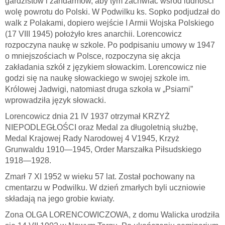
gardzistów i żandarmów, aby tym zachwiać wśród ludności
wolę powrotu do Polski. W Podwilku ks. Sopko podjudzał do
walk z Polakami, dopiero wejście I Armii Wojska Polskiego
(17 VIII 1945) położyło kres anarchii. Lorencowicz
rozpoczyna naukę w szkole. Po podpisaniu umowy w 1947
o mniejszościach w Polsce, rozpoczyna się akcja
zakładania szkół z językiem słowackim. Lorencowicz nie
godzi się na naukę słowackiego w swojej szkole im.
Królowej Jadwigi, natomiast druga szkoła w „Psiarni”
wprowadziła język słowacki.
Lorencowicz dnia 21 IV 1937 otrzymał KRZYŻ
NIEPODLEGŁOŚCI oraz Medal za długoletnią służbę,
Medal Krajowej Rady Narodowej 4 V1945, Krzyż
Grunwaldu 1910—1945, Order Marszałka Piłsudskiego
1918—1928.
Zmarł 7 XI 1952 w wieku 57 lat. Został pochowany na
cmentarzu w Podwilku. W dzień zmarłych byli uczniowie
składają na jego grobie kwiaty.
Zona OLGA LORENCOWICZOWA, z domu Walicka urodziła