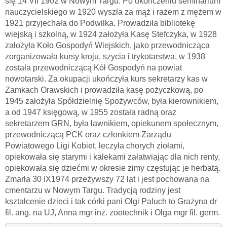
się 14 VII 1902 w Nowym Targu. Po ukończeniu seminarium
nauczycielskiego w 1920 wyszła za mąż i razem z mężem w
1921 przyjechała do Podwilka. Prowadziła bibliotekę
wiejską i szkolną, w 1924 założyła Kasę Stefczyka, w 1928
założyła Koło Gospodyń Wiejskich, jako przewodnicząca
zorganizowała kursy kroju, szycia i trykotarstwa, w 1938
została przewodniczącą Kół Gospodyń na powiat
nowotarski. Za okupacji ukończyła kurs sekretarzy kas w
Zamkach Orawskich i prowadziła kasę pożyczkową, po
1945 założyła Spółdzielnię Spożywców, była kierownikiem,
a od 1947 księgową, w 1955 została radną oraz
sekretarzem GRN, była ławnikiem, opiekunem społecznym,
przewodniczącą PCK oraz członkiem Zarządu
Powiatowego Ligi Kobiet, leczyła chorych ziołami,
opiekowała się starymi i kalekami załatwiając dla nich renty,
opiekowała się dziećmi w okresie zimy częstując je herbatą.
Zmarła 30 IX1974 przeżywszy 72 lat i jest pochowana na
cmentarzu w Nowym Targu. Tradycją rodziny jest
kształcenie dzieci i tak córki pani Olgi Paluch to Grażyna dr
fil. ang. na UJ, Anna mgr inż. zootechnik i Olga mgr fil. germ.