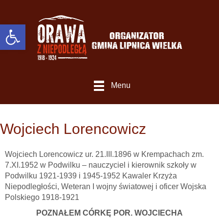
Otwórz Pasek narzędzi
Menu
Wojciech Lorencowicz
Wojciech Lorencowicz ur. 21.III.1896 w Krempachach zm.
7.XI.1952 w Podwilku – nauczyciel i kierownik szkoły w
Podwilku 1921-1939 i 1945-1952 Kawaler Krzyża
Niepodległości, Weteran I wojny światowej i oficer Wojska
Polskiego 1918-1921
POZNAŁEM CÓRKĘ POR. WOJCIECHA