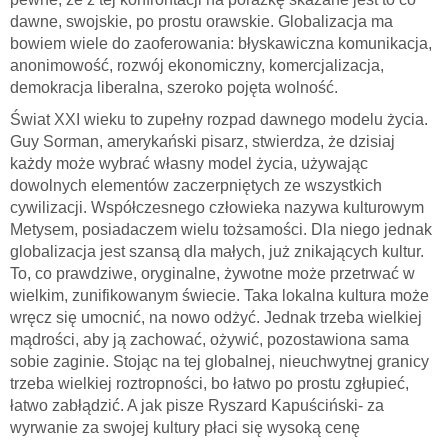
dawne, swojskie, po prostu orawskie. Globalizacja ma
bowiem wiele do zaoferowania: błyskawiczna komunikacja,
anonimowość, rozwój ekonomiczny, komercjalizacja,
demokracja liberalna, szeroko pojęta wolność.
Świat XXI wieku to zupełny rozpad dawnego modelu życia.
Guy Sorman, amerykański pisarz, stwierdza, że dzisiaj
każdy może wybrać własny model życia, używając
dowolnych elementów zaczerpniętych ze wszystkich
cywilizacji. Współczesnego człowieka nazywa kulturowym
Metysem, posiadaczem wielu tożsamości. Dla niego jednak
globalizacja jest szansą dla małych, już znikających kultur.
To, co prawdziwe, oryginalne, żywotne może przetrwać w
wielkim, zunifikowanym świecie. Taka lokalna kultura może
wręcz się umocnić, na nowo odżyć. Jednak trzeba wielkiej
mądrości, aby ją zachować, ożywić, pozostawiona sama
sobie zaginie. Stojąc na tej globalnej, nieuchwytnej granicy
trzeba wielkiej roztropności, bo łatwo po prostu zgłupieć,
łatwo zabłądzić. A jak pisze Ryszard Kapuściński- za
wyrwanie za swojej kultury płaci się wysoką cenę