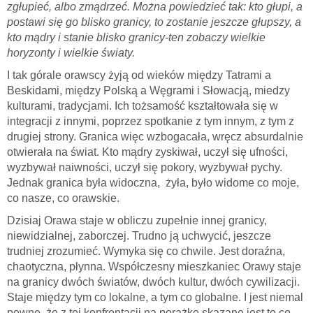
zgłupieć, albo zmądrzeć. Można powiedzieć tak: kto głupi, a
postawi się go blisko granicy, to zostanie jeszcze głupszy, a
kto mądry i stanie blisko granicy-ten zobaczy wielkie
horyzonty i wielkie światy.
I tak górale orawscy żyją od wieków między Tatrami a
Beskidami, między Polską a Węgrami i Słowacją, miedzy
kulturami, tradycjami. Ich tożsamość kształtowała się w
integracji z innymi, poprzez spotkanie z tym innym, z tym z
drugiej strony. Granica więc wzbogacała, wręcz absurdalnie
otwierała na świat. Kto mądry zyskiwał, uczył się ufności,
wyzbywał naiwności, uczył się pokory, wyzbywał pychy.
Jednak granica była widoczna, żyła, było widome co moje,
co nasze, co orawskie.
Dzisiaj Orawa staje w obliczu zupełnie innej granicy,
niewidzialnej, zaborczej. Trudno ją uchwycić, jeszcze
trudniej zrozumieć. Wymyka się co chwile. Jest doraźna,
chaotyczna, płynna. Współczesny mieszkaniec Orawy staje
na granicy dwóch światów, dwóch kultur, dwóch cywilizacji.
Staje między tym co lokalne, a tym co globalne. I jest niemal
pewne, że z tej konfrontacji na porażkę skazane jest to co