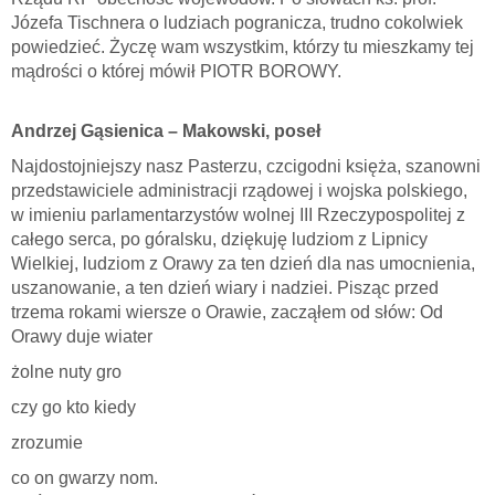
Józefa Tischnera o ludziach pogranicza, trudno cokolwiek
powiedzieć. Życzę wam wszystkim, którzy tu mieszkamy tej
mądrości o której mówił PIOTR BOROWY.
Andrzej Gąsienica – Makowski, poseł
Najdostojniejszy nasz Pasterzu, czcigodni księża, szanowni
przedstawiciele administracji rządowej i wojska polskiego,
w imieniu parlamentarzystów wolnej III Rzeczypospolitej z
całego serca, po góralsku, dziękuję ludziom z Lipnicy
Wielkiej, ludziom z Orawy za ten dzień dla nas umocnienia,
uszanowanie, a ten dzień wiary i nadziei. Pisząc przed
trzema rokami wiersze o Orawie, zacząłem od słów: Od
Orawy duje wiater
żolne nuty gro
czy go kto kiedy
zrozumie
co on gwarzy nom.