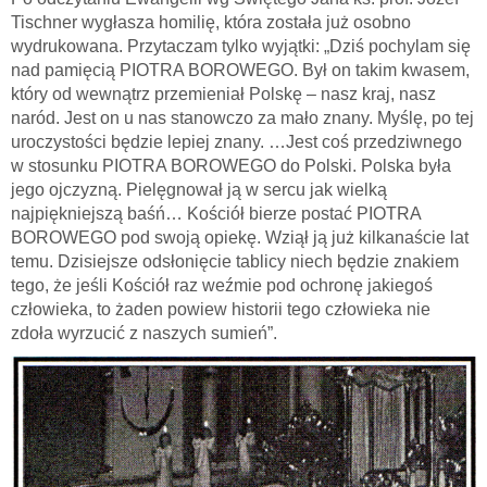
Tischner wygłasza homilię, która została już osobno
wydrukowana. Przytaczam tylko wyjątki: „Dziś pochylam się
nad pamięcią PIOTRA BOROWEGO. Był on takim kwasem,
który od wewnątrz przemieniał Polskę – nasz kraj, nasz
naród. Jest on u nas stanowczo za mało znany. Myślę, po tej
uroczystości będzie lepiej znany. …Jest coś przedziwnego
w stosunku PIOTRA BOROWEGO do Polski. Polska była
jego ojczyzną. Pielęgnował ją w sercu jak wielką
najpiękniejszą baśń… Kościół bierze postać PIOTRA
BOROWEGO pod swoją opiekę. Wziął ją już kilkanaście lat
temu. Dzisiejsze odsłonięcie tablicy niech będzie znakiem
tego, że jeśli Kościół raz weźmie pod ochronę jakiegoś
człowieka, to żaden powiew historii tego człowieka nie
zdoła wyrzucić z naszych sumień”.