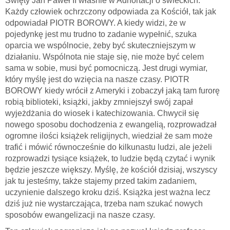
Święty Jan Paweł II właśnie w Adhortacji o świeckich.
Każdy człowiek ochrzczony odpowiada za Kościół, tak jak
odpowiadał PIOTR BOROWY. A kiedy widzi, że w
pojedynkę jest mu trudno to zadanie wypełnić, szuka
oparcia we wspólnocie, żeby być skuteczniejszym w
działaniu. Wspólnota nie staje się, nie może być celem
sama w sobie, musi być pomocniczą. Jest drugi wymiar,
który myślę jest do wzięcia na nasze czasy. PIOTR
BOROWY kiedy wrócił z Ameryki i zobaczył jaką tam furorę
robią biblioteki, książki, jakby zmniejszył swój zapał
wyjeżdżania do wiosek i katechizowania. Chwycił się
nowego sposobu dochodzenia z ewangelią, rozprowadzał
ogromne ilości książek religijnych, wiedział że sam może
trafić i mówić równocześnie do kilkunastu ludzi, ale jeżeli
rozprowadzi tysiące książek, to ludzie będą czytać i wynik
będzie jeszcze większy. Myślę, że kościół dzisiaj, wszyscy
jak tu jesteśmy, także stajemy przed takim zadaniem,
uczynienie dalszego kroku dziś. Książka jest ważna lecz
dziś już nie wystarczająca, trzeba nam szukać nowych
sposobów ewangelizacji na nasze czasy.