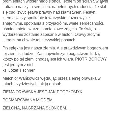
promieniach wiosennego słońca i echem od ścian Świątyni
trafia do naszych serc, serc napełnionych radością, że stał
się cud, zwycięstwa prawdy nad kłamstwem. Festyn,
kiermasz czy spotkanie towarzyskie, rozmowy ze
znajomymi, spotkania z przyjaciółmi, wiele serdeczności,
uśmiechnięte twarze, pamiątkowe zdjęcia. To święto –
wydarzenie zostanie zapisane w historii Orawy złotymi
literami na chwałę tej niezwykłej postaci:
Przepiękna jest nasza ziemia. Ale prawdziwym bogactwem
tej ziemi są ludzie. Zaś największym bogactwem ludzi,
którzy po tej ziemi chodzą jest ich wiara. PIOTR BOROWY
jest jednym z nich.
ks. Józef Tischner
Melchior Wańkowicz wędrując przez ziemię orawska w
latach trzydziestych tak ją opisał:
ZIEMA ORAWSKA JEST JAK PODPŁOMYK
POSMAROWANA MIODEM,
ZIELONA, NAGRZANA SŁOŃCEM…