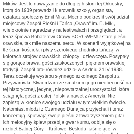
Mików. Jest to nawiązanie do długiej historii tej Orkiestry,
którą do 1939 prowadził kierownik szkoły, organista,
działacz społeczny Emil Mika. Mocno podkreślił swój udział
miejscowy Zespół Pieśni i Tańca „Orawa” im. E. Miki,
wielokrotnie nagradzany na festiwalach i przeglądach, a
teraz śpiewa Bohaterowi Orawy BOROWEMU stare pieśni
orawskie, tak miłe naszemu sercu. W scenerii wyjątkowej na
tle ścian kościoła i płyty szerokiego chodnika tańczą, w
kolorach strojów orawskich, chłopcy i dziewczęta. Posypały
się gorące brawa, gości zaskoczonych pięknem orawskiej
tradycji. Zespół brał również udział w ∕w dniu 24 IV 1988.
Teraz oczekuję występu słynnego szkolnego Zespołu z
Przywarówki. Stwierdzam ze smutkiem jego nieobecność na
tej historycznej, jedynej, niepowtarzalnej uroczystości, która
ściągnęła gości z całej Polski a nawet z Ameryki. Nie
zapiszą w kronice swojego udziału w tym wielkim świecie.
Natomiast młodzi z Czarnego Dunajca przyjechali i teraz
koncertują, śpiewają swoje pieśni z towarzyszeniem gitar.
Ich melodyjny śpiew przebija gwar tłumu, odbija się o
grzbiet Babiej Góry – Królowej Beskidu, jaśniejącej w