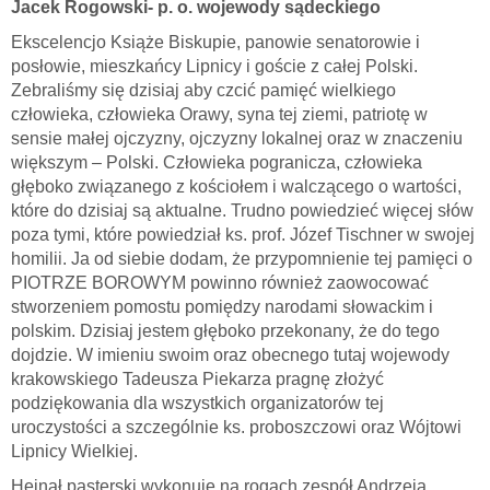
Jacek Rogowski- p. o. wojewody sądeckiego
Ekscelencjo Książe Biskupie, panowie senatorowie i
posłowie, mieszkańcy Lipnicy i goście z całej Polski.
Zebraliśmy się dzisiaj aby czcić pamięć wielkiego
człowieka, człowieka Orawy, syna tej ziemi, patriotę w
sensie małej ojczyzny, ojczyzny lokalnej oraz w znaczeniu
większym – Polski. Człowieka pogranicza, człowieka
głęboko związanego z kościołem i walczącego o wartości,
które do dzisiaj są aktualne. Trudno powiedzieć więcej słów
poza tymi, które powiedział ks. prof. Józef Tischner w swojej
homilii. Ja od siebie dodam, że przypomnienie tej pamięci o
PIOTRZE BOROWYM powinno również zaowocować
stworzeniem pomostu pomiędzy narodami słowackim i
polskim. Dzisiaj jestem głęboko przekonany, że do tego
dojdzie. W imieniu swoim oraz obecnego tutaj wojewody
krakowskiego Tadeusza Piekarza pragnę złożyć
podziękowania dla wszystkich organizatorów tej
uroczystości a szczególnie ks. proboszczowi oraz Wójtowi
Lipnicy Wielkiej.
Hejnał pasterski wykonuje na rogach zespół Andrzeja