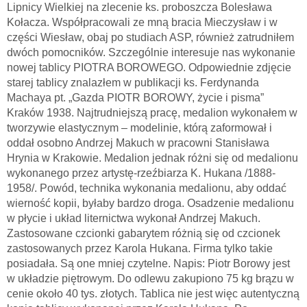
Lipnicy Wielkiej na zlecenie ks. proboszcza Bolesława
Kołacza. Współpracowali ze mną bracia Mieczysław i w
części Wiesław, obaj po studiach ASP, również zatrudniłem
dwóch pomocników. Szczególnie interesuje nas wykonanie
nowej tablicy PIOTRA BOROWEGO. Odpowiednie zdjęcie
starej tablicy znalazłem w publikacji ks. Ferdynanda
Machaya pt. „Gazda PIOTR BOROWY, życie i pisma”
Kraków 1938. Najtrudniejszą pracę, medalion wykonałem w
tworzywie elastycznym – modelinie, którą zaformował i
oddał osobno Andrzej Makuch w pracowni Stanisława
Hrynia w Krakowie. Medalion jednak różni się od medalionu
wykonanego przez artystę-rzeźbiarza K. Hukana /1888-
1958/. Powód, technika wykonania medalionu, aby oddać
wierność kopii, byłaby bardzo droga. Osadzenie medalionu
w płycie i układ liternictwa wykonał Andrzej Makuch.
Zastosowane czcionki gabarytem różnią się od czcionek
zastosowanych przez Karola Hukana. Firma tylko takie
posiadała. Są one mniej czytelne. Napis: Piotr Borowy jest
w układzie piętrowym. Do odlewu zakupiono 75 kg brązu w
cenie około 40 tys. złotych. Tablica nie jest więc autentyczną