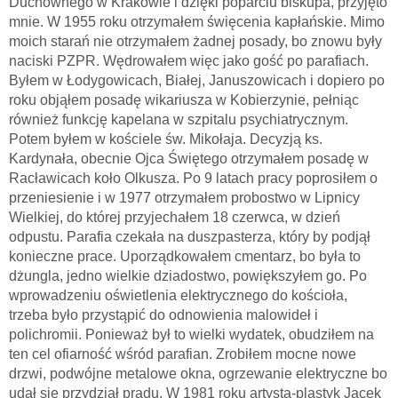
Duchownego w Krakowie i dzięki poparciu biskupa, przyjęto
mnie. W 1955 roku otrzymałem święcenia kapłańskie. Mimo
moich starań nie otrzymałem żadnej posady, bo znowu były
naciski PZPR. Wędrowałem więc jako gość po parafiach.
Byłem w Łodygowicach, Białej, Januszowicach i dopiero po
roku objąłem posadę wikariusza w Kobierzynie, pełniąc
również funkcję kapelana w szpitalu psychiatrycznym.
Potem byłem w kościele św. Mikołaja. Decyzją ks.
Kardynała, obecnie Ojca Świętego otrzymałem posadę w
Racławicach koło Olkusza. Po 9 latach pracy poprosiłem o
przeniesienie i w 1977 otrzymałem probostwo w Lipnicy
Wielkiej, do której przyjechałem 18 czerwca, w dzień
odpustu. Parafia czekała na duszpasterza, który by podjął
konieczne prace. Uporządkowałem cmentarz, bo była to
dżungla, jedno wielkie dziadostwo, powiększyłem go. Po
wprowadzeniu oświetlenia elektrycznego do kościoła,
trzeba było przystąpić do odnowienia malowideł i
polichromii. Ponieważ był to wielki wydatek, obudziłem na
ten cel ofiarność wśród parafian. Zrobiłem mocne nowe
drzwi, podwójne metalowe okna, ogrzewanie elektryczne bo
udał się przydział prądu. W 1981 roku artysta-plastyk Jacek