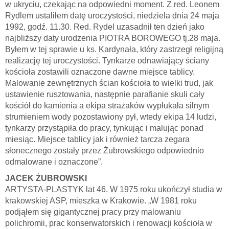
w ukryciu, czekając na odpowiedni moment. Z red. Leonem
Rydlem ustaliłem datę uroczystości, niedziela dnia 24 maja
1992, godź. 11.30. Red. Rydel uzasadnił ten dzień jako
najbliższy daty urodzenia PIOTRA BOROWEGO tj.28 maja.
Byłem w tej sprawie u ks. Kardynała, który zastrzegł religijną
realizację tej uroczystości. Tynkarze odnawiający ściany
kościoła zostawili oznaczone dawne miejsce tablicy.
Malowanie zewnętrznych ścian kościoła to wielki trud, jak
ustawienie rusztowania, następnie parafianie skuli cały
kościół do kamienia a ekipa strażaków wypłukała silnym
strumieniem wody pozostawiony pył, wtedy ekipa 14 ludzi,
tynkarzy przystąpiła do pracy, tynkując i malując ponad
miesiąc. Miejsce tablicy jak i również tarcza zegara
słonecznego zostały przez Żubrowskiego odpowiednio
odmalowane i oznaczone”.
JACEK ŻUBROWSKI
ARTYSTA-PLASTYK lat 46. W 1975 roku ukończył studia w
krakowskiej ASP, mieszka w Krakowie. „W 1981 roku
podjąłem się gigantycznej pracy przy malowaniu
polichromii, prac konserwatorskich i renowacji kościoła w