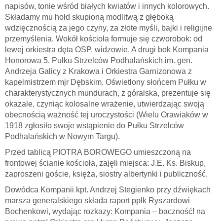
napisów, tonie wśród białych kwiatów i innych kolorowych.
Składamy mu hołd skupioną modlitwą z głęboką
wdzięcznością za jego czyny, za złote myśli, bajki i religijne
przemyślenia. Wokół kościoła formuje się czworobok: od
lewej orkiestra dęta OSP. widzowie. A drugi bok Kompania
Honorowa 5. Pułku Strzelców Podhalańskich im. gen.
Andrzeja Galicy z Krakowa i Orkiestra Garnizonowa z
kapelmistrzem mjr Dębskim. Oświetlony słońcem Pułku w
charakterystycznych mundurach, z góralska, prezentuje się
okazale, czyniąc kolosalne wrażenie, utwierdzając swoją
obecnością ważność tej uroczystości (Wielu Orawiaków w
1918 zgłosiło swoje wstąpienie do Pułku Strzelców
Podhalańskich w Nowym Targu).
Przed tablicą PIOTRA BOROWEGO umieszczoną na
frontowej ścianie kościoła, zajęli miejsca: J.E. Ks. Biskup,
zaproszeni goście, księża, siostry albertynki i publiczność.
Dowódca Kompanii kpt. Andrzej Stegienko przy dźwiękach
marsza generalskiego składa raport ppłk Ryszardowi
Bochenkowi, wydając rozkazy: Kompania – baczność! na