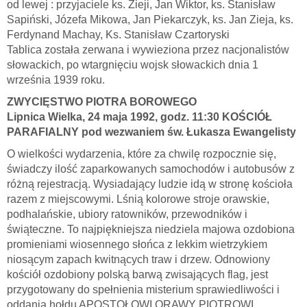
od lewej : przyjaciele ks. Zieji, Jan Wiktor, ks. Stanisław
Sapiński, Józefa Mikowa, Jan Piekarczyk, ks. Jan Zieja, ks.
Ferdynand Machay, Ks. Stanisław Czartoryski
Tablica została zerwana i wywieziona przez nacjonalistów
słowackich, po wtargnięciu wojsk słowackich dnia 1
września 1939 roku.
ZWYCIĘSTWO PIOTRA BOROWEGO
Lipnica Wielka, 24 maja 1992, godz. 11:30 KOŚCIÓŁ
PARAFIALNY pod wezwaniem św. Łukasza Ewangelisty
O wielkości wydarzenia, które za chwilę rozpocznie się,
świadczy ilość zaparkowanych samochodów i autobusów z
różną rejestracją. Wysiadający ludzie idą w stronę kościoła
razem z miejscowymi. Lśnią kolorowe stroje orawskie,
podhalańskie, ubiory ratowników, przewodników i
świąteczne. To najpiękniejsza niedziela majowa ozdobiona
promieniami wiosennego słońca z lekkim wietrzykiem
niosącym zapach kwitnących traw i drzew. Odnowiony
kościół ozdobiony polską barwą zwisających flag, jest
przygotowany do spełnienia misterium sprawiedliwości i
oddania hołdu APOSTOŁOWI ORAWY PIOTROWI