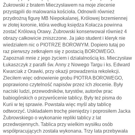
Żukrowski z bratem Mieczysławem na moje zlecenie
przystąpili do malowania kościoła. Odnowili również
przydrożną figurę MB Niepokalanej, Królowej brzemiennej
w złotej koronie, która według księdza Kołacza powinna
zostać Królową Orawy. Żubrowski konserwował również 4
obrazy całkowicie zniszczone. Ja jako student i kleryk nie
wiedziałem nic o PIOTRZE BOROWYM. Dopiero tutaj po
raz pierwszy zetknąłem się z postacią BOROWEGO.
Zapoznali mnie z jego życiem i działalnością ks. Mieczysław
Łukaszczyk z parafii św. Anny z Nowego Targu i ks. Edward
Kwarciak z Orawki, przy okazji prowadzenia rekolekcji.
Zleciłem więc odnowienie grobu PIOTRA BOROWEGO,
poprawiono czytelność napisów przez ich złocenie. Były
naciski ludzi, przewodników, turystów, autorów prac
babiogórskich o przywrócenie tablicy. Były też pisma do
Kurii w tej sprawie. Powstała więc myśl aby tablicę
odtworzyć. Uskładałem trochę pieniędzy i poprosiłem Jacka
Żubrowskiego o wykonanie repliki tablicy z lat
przedwojennych. Tablica przy wielkim wysiłku osób
współpracujących została wykonana. Trzy lata przebywała