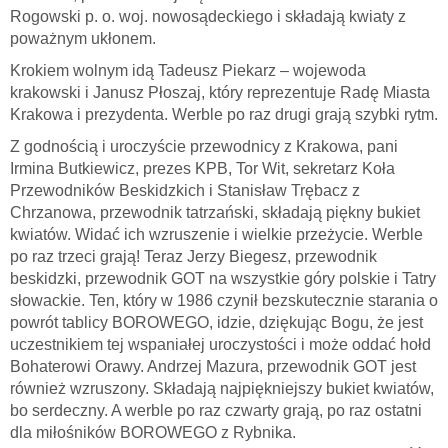
Rogowski p. o. woj. nowosądeckiego i składają kwiaty z
poważnym ukłonem.
Krokiem wolnym idą Tadeusz Piekarz – wojewoda
krakowski i Janusz Płoszaj, który reprezentuje Radę Miasta
Krakowa i prezydenta. Werble po raz drugi grają szybki rytm.
Z godnością i uroczyście przewodnicy z Krakowa, pani
Irmina Butkiewicz, prezes KPB, Tor Wit, sekretarz Koła
Przewodników Beskidzkich i Stanisław Trębacz z
Chrzanowa, przewodnik tatrzański, składają piękny bukiet
kwiatów. Widać ich wzruszenie i wielkie przeżycie. Werble
po raz trzeci grają! Teraz Jerzy Biegesz, przewodnik
beskidzki, przewodnik GOT na wszystkie góry polskie i Tatry
słowackie. Ten, który w 1986 czynił bezskutecznie starania o
powrót tablicy BOROWEGO, idzie, dziękując Bogu, że jest
uczestnikiem tej wspaniałej uroczystości i może oddać hołd
Bohaterowi Orawy. Andrzej Mazura, przewodnik GOT jest
również wzruszony. Składają najpiękniejszy bukiet kwiatów,
bo serdeczny. A werble po raz czwarty grają, po raz ostatni
dla miłośników BOROWEGO z Rybnika.