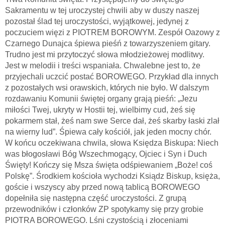
Sakramentu w tej uroczystej chwili aby w duszy naszej
pozostał ślad tej uroczystości, wyjątkowej, jedynej z
poczuciem więzi z PIOTREM BOROWYM. Zespół Oazowy z
Czarnego Dunajca śpiewa pieśń z towarzyszeniem gitary.
Trudno jest mi przytoczyć słowa młodzieżowej modlitwy.
Jest w melodii i treści wspaniała. Chwalebne jest to, że
przyjechali uczcić postać BOROWEGO. Przykład dla innych
z pozostałych wsi orawskich, których nie było. W dalszym
rozdawaniu Komunii świętej organy grają pieśń: „Jezu
miłości Twej, ukryty w Hostii tej, wielbimy cud, żeś się
pokarmem stał, żeś nam swe Serce dał, żeś skarby łaski zlał
na wierny lud”. Śpiewa cały kościół, jak jeden mocny chór.
W końcu oczekiwana chwila, słowa Księdza Biskupa: Niech
was błogosławi Bóg Wszechmogący, Ojciec i Syn i Duch
Święty! Kończy się Msza święta odśpiewaniem „Boże! coś
Polskę”. Środkiem kościoła wychodzi Ksiądz Biskup, księża,
goście i wszyscy aby przed nową tablicą BOROWEGO
dopełniła się następna część uroczystości. Z grupą
przewodników i członków ZP spotykamy się przy grobie
PIOTRA BOROWEGO. Lśni czystością i złoceniami