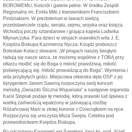
BOROWEMU. Kościół i galerie pełne. W środku Zespół
Regionalny im. Emila Miki z kierownikiem Franciszkiem
Pindziakiem. W prezbiterium w ławach siedzą
przedstawiciele rządu, senatu, sejmu, wojska oraz księża.
Wchodzą poczty sztandarowe i grająca kapela Ludwika
Młynarczyka. Para dzieci w strojach orawskich wita J. E.
Księdza Biskupa Kazimierza Nycza. Ksiądz proboszcz
Bolesław Kołacz słowami: „W progach naszej świątyni
radują się nasze serca, że możemy wspólnie z TOBĄ przy
ołtarzu modlić się do Boga o miłość prawdziwą, miłość
poświęcającą się, miłość prowadzącą do Boga”. Wymienia i
wita przybyłych gości. Miejscowa orkiestra dęta OSP z jej
dyrygentem Janem Sawiną rozpoczyna swój koncert
melodią „Gwiazdo Śliczna Wspaniała” a następnie organista
Karol Stopiak podaje tę melodię, którą orawski lud śpiewa z
wielką żarliwością wpatrzony w jaśniejącą rzeźbę
Różańcowej Marii w złotej koronie z Dzieciątkiem na ręce.
Rozpoczyna się uroczysta Msza Święta. Celebra pod
przewodnictwem Księdza Biskupa.
Po odczytaniu Ewangelii wg Świętego Jana ks. prof. Józef