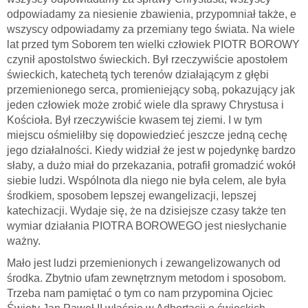
odpowiadamy za niesienie zbawienia, przypomniał także, e
wszyscy odpowiadamy za przemiany tego świata. Na wiele
lat przed tym Soborem ten wielki człowiek PIOTR BOROWY
czynił apostolstwo świeckich. Był rzeczywiście apostołem
świeckich, katechetą tych terenów działającym z głębi
przemienionego serca, promieniejący sobą, pokazujący jak
jeden człowiek może zrobić wiele dla sprawy Chrystusa i
Kościoła. Był rzeczywiście kwasem tej ziemi. I w tym
miejscu ośmieliłby się dopowiedzieć jeszcze jedną cechę
jego działalności. Kiedy widział że jest w pojedynkę bardzo
słaby, a dużo miał do przekazania, potrafił gromadzić wokół
siebie ludzi. Wspólnota dla niego nie była celem, ale była
środkiem, sposobem lepszej ewangelizacji, lepszej
katechizacji. Wydaje się, że na dzisiejsze czasy także ten
wymiar działania PIOTRA BOROWEGO jest niesłychanie
ważny.
Mało jest ludzi przemienionych i zewangelizowanych od
środka. Zbytnio ufam zewnętrznym metodom i sposobom.
Trzeba nam pamiętać o tym co nam przypomina Ojciec