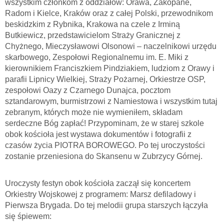
wszystkim członkom z oddziałów: Orawa, Zakopane,
Radom i Kielce, Kraków oraz z całej Polski, przewodnikom
beskidzkim z Rybnika, Krakowa na czele z Irminą
Butkiewicz, przedstawicielom Straży Granicznej z
Chyżnego, Mieczysławowi Olsonowi – naczelnikowi urzędu
skarbowego, Zespołowi Regionalnemu im. E. Miki z
kierownikiem Franciszkiem Pindziakiem, ludziom z Orawy i
parafii Lipnicy Wielkiej, Straży Pożarnej, Orkiestrze OSP,
zespołowi Oazy z Czarnego Dunajca, pocztom
sztandarowym, burmistrzowi z Namiestowa i wszystkim tutaj
zebranym, których może nie wymieniłem, składam
serdeczne Bóg zapłać! Przypominam, że w starej szkole
obok kościoła jest wystawa dokumentów i fotografii z
czasów życia PIOTRA BOROWEGO. Po tej uroczystości
zostanie przeniesiona do Skansenu w Zubrzycy Górnej.
Uroczysty festyn obok kościoła zaczął się koncertem
Orkiestry Wojskowej z programem: Marsz defiladowy i
Pierwsza Brygada. Do tej melodii grupa starszych łączyła
się śpiewem: