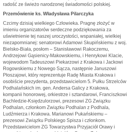
radość ze świeżo narodzonej świadomości polskiej.
Przemówienie ks. Władysława Pilarczyka
Czcimy dzisiaj wielkiego Człowieka. Pragnę złożyć w
imieniu organizatorów serdeczne podziękowania za
uświetnienie tej naszej uroczystości, wspaniałej, wielkiej
niezapomnianej: senatorowi Adamowi Skupińskiemu z woj.
Bielsko-Biała, posłom – Stanisławowi Rakoczemu,
Andrzejowi Gąsienicy-Makowskiemu, i Henrykowi Klacie,
wojewodom Tadeuszowi Piekarzowi z Krakowa i Jackowi
Rogowskiemu z Nowego Sącza, następnie Januszowi
Płoszajowi, który reprezentuje Radę Miasta Krakowa i
osobiście prezydenta, przedstawicielom 5. Pułku Strzelców
Podhalańskich im. gen. Andersa Galicy z Krakowa,
kompanii honorowej, orkiestrze i sztandarowi, Franciszkowi
Bachledzie-Księdzulorzowi, prezesowi ZG Związku
Podhalan, członkom Związku Podhalan z Podhala,
Ludźmierza i Krakowa. Marianowi Pukańskiemu –
prezesowi Związku Polskiego Spisza i członkom.
Przedstawicielom ZG Towarzystwa Przyjaciół Orawy i