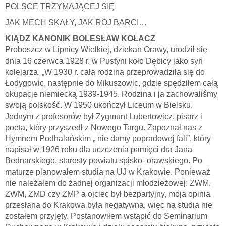
POLSCE TRZYMAJĄCEJ SIĘ
JAK MECH SKAŁY, JAK RÓJ BARCI…
KIĄDZ KANONIK BOLESŁAW KOŁACZ
Proboszcz w Lipnicy Wielkiej, dziekan Orawy, urodził się
dnia 16 czerwca 1928 r. w Pustyni koło Dębicy jako syn
kolejarza. „W 1930 r. cała rodzina przeprowadziła się do
Łodygowic, następnie do Mikuszowic, gdzie spędziłem całą
okupacje niemiecką 1939-1945. Rodzina i ja zachowaliśmy
swoją polskość. W 1950 ukończył Liceum w Bielsku.
Jednym z profesorów był Zygmunt Lubertowicz, pisarz i
poeta, który przyszedł z Nowego Targu. Zapoznał nas z
Hymnem Podhalańskim „ nie damy popradowej fali”, który
napisał w 1926 roku dla uczczenia pamięci dra Jana
Bednarskiego, starosty powiatu spisko- orawskiego. Po
maturze planowałem studia na UJ w Krakowie. Ponieważ
nie należałem do żadnej organizacji młodzieżowej: ZWM,
ZWM, ZMD czy ZMP a ojciec był bezpartyjny, moja opinia
przesłana do Krakowa była negatywna, więc na studia nie
zostałem przyjęty. Postanowiłem wstąpić do Seminarium