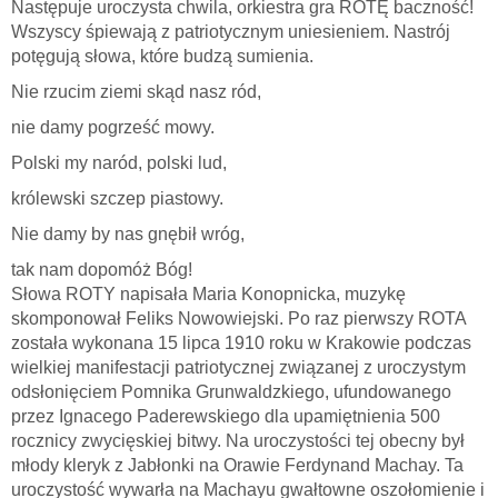
Następuje uroczysta chwila, orkiestra gra ROTĘ baczność!
Wszyscy śpiewają z patriotycznym uniesieniem. Nastrój
potęgują słowa, które budzą sumienia.
Nie rzucim ziemi skąd nasz ród,
nie damy pogrześć mowy.
Polski my naród, polski lud,
królewski szczep piastowy.
Nie damy by nas gnębił wróg,
tak nam dopomóż Bóg!
Słowa ROTY napisała Maria Konopnicka, muzykę
skomponował Feliks Nowowiejski. Po raz pierwszy ROTA
została wykonana 15 lipca 1910 roku w Krakowie podczas
wielkiej manifestacji patriotycznej związanej z uroczystym
odsłonięciem Pomnika Grunwaldzkiego, ufundowanego
przez Ignacego Paderewskiego dla upamiętnienia 500
rocznicy zwycięskiej bitwy. Na uroczystości tej obecny był
młody kleryk z Jabłonki na Orawie Ferdynand Machay. Ta
uroczystość wywarła na Machayu gwałtowne oszołomienie i