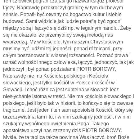
Ten człowiek pogranicza jak go nazwał ksiądz profesor
łączy. Naprawdę przekroczył granicę w tym duchowym
sensie. Potrafił być otwarty na bogactwo kultur i siebie
budować. Sami widzicie jak ludzie potrafią być zgodni
między sobą i łączyć się dziś np. w legalnym handlu. Żeby
się nie okazało, że przemytnicy swoją metodą nas
wyprzedzą. My w kościele, tym naszym Chrystusowym
musimy być ludźmi tej jedności, ponad różnicami, przy
całym poszanowaniu własnej tożsamości. Poznać prawa i
uznać wolność innego człowieka, łączyć, jednoczyć, tak jak
jednoczył i był ponad podziałami PIOTR BOROWY.
Naprawdę nie ma Kościoła polskiego i Kościoła
słowackiego, jest tylko kościół w Polsce i kościół w
Słowacji. I choć różnica jest subtelna w słowach lecz
niesłychanie istotna w treści. Nie ma kościoła słowackiego i
polskiego, jeśli było tak w historii, to kończyło się to zawsze
tragicznie. Jest jeden i ten sam apostolski Kościół, który się
urzeczywistnia tam i tu, i w nim szukajmy jedności, i w nim
szukajmy wspólnego uwielbienia Boga. Takiego
apostolstwa uczył nas czczony dziś PIOTR BOROWY.
Myślę, że ta tablica także powinna Was łączyć, broń Boże