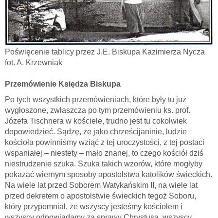
Poświęcenie tablicy przez J.E. Biskupa Kazimierza Nycza
fot. A. Krzewniak
Przemówienie Księdza Biskupa
Po tych wszystkich przemówieniach, które były tu już
wygłoszone, zwłaszcza po tym przemówieniu ks. prof.
Józefa Tischnera w kościele, trudno jest tu cokolwiek
dopowiedzieć. Sądzę, że jako chrześcijaninie, ludzie
kościoła powinniśmy wziąć z tej uroczystości, z tej postaci
wspaniałej – niestety – mało znanej, to czego kościół dziś
niestrudzenie szuka. Szuka takich wzorów, które mogłyby
pokazać wiernym sposoby apostolstwa katolików świeckich.
Na wiele lat przed Soborem Watykańskim II, na wiele lat
przed dekretem o apostolstwie świeckich tegoż Soboru,
który przypomniał, że wszyscy jesteśmy kościołem i
wszyscy odpowiadamy za sprawy Chrystusa, wszyscy