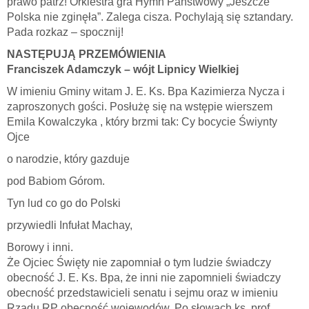
prawo patrz! Orkiestra gra Hymn Państwowy „Jeszcze
Polska nie zginęła”. Zalega cisza. Pochylają się sztandary.
Pada rozkaz – spocznij!
NASTĘPUJĄ PRZEMÓWIENIA
Franciszek Adamczyk – wójt Lipnicy Wielkiej
W imieniu Gminy witam J. E. Ks. Bpa Kazimierza Nycza i
zaproszonych gości. Posłużę się na wstępie wierszem
Emila Kowalczyka , który brzmi tak: Cy bocycie Świynty
Ojce
o narodzie, który gazduje
pod Babiom Górom.
Tyn lud co go do Polski
przywiedli Infułat Machay,
Borowy i inni.
Że Ojciec Święty nie zapomniał o tym ludzie świadczy
obecność J. E. Ks. Bpa, że inni nie zapomnieli świadczy
obecność przedstawicieli senatu i sejmu oraz w imieniu
Rządu RP obecność wojewodów. Po słowach ks. prof.