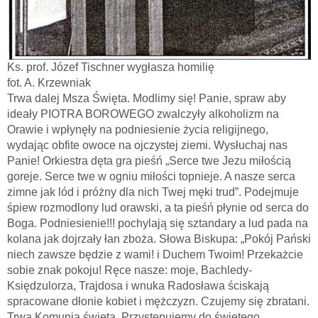
Ks. prof. Józef Tischner wygłasza homilię
fot. A. Krzewniak
Trwa dalej Msza Święta. Modlimy się! Panie, spraw aby
ideały PIOTRA BOROWEGO zwalczyły alkoholizm na
Orawie i wpłynęły na podniesienie życia religijnego,
wydając obfite owoce na ojczystej ziemi. Wysłuchaj nas
Panie! Orkiestra dęta gra pieśń „Serce twe Jezu miłością
goreje. Serce twe w ogniu miłości topnieje. A nasze serca
zimne jak lód i próżny dla nich Twej męki trud”. Podejmuje
śpiew rozmodlony lud orawski, a ta pieśń płynie od serca do
Boga. Podniesienie!!! pochylają się sztandary a lud pada na
kolana jak dojrzały łan zboża. Słowa Biskupa: „Pokój Pański
niech zawsze będzie z wami! i Duchem Twoim! Przekażcie
sobie znak pokoju! Ręce nasze: moje, Bachledy-
Księdzulorza, Trajdosa i wnuka Radosława ściskają
spracowane dłonie kobiet i mężczyzn. Czujemy się zbratani.
Trwa Komunia święta. Przystępujemy do świętego