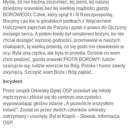
Myślę, że nie można zrozumieć, tej ziemi, tej naszej
dziedziny orawskiej bez tej wielkiej mądrości gazdy
BOROWEGO. Człek, który spiął II i III Rzeczpospolitą.
Bocymy cas kie w góralskich portkach z Wojciechem
Halczynem zajechali do Paryża i pytali o prawo do Ojczyzny
swojego serca. A potem kiedy był senatorem bożym, bo nie
chciał dostąpić wyższej godności, przemawiał w naszych
chałupach, tą wielką prowdą, co się godo ino cłowiekowi w
ocy. Była ona ciężka, ale była to prowda. Dzisiok co wom
chce pedzieć, gazda orawski PIOTR BOROWY: ludzie
szanujcie się, ludzie wierzcie bo Bóg, Polska i honor zawdy
zwyciężą. Szczęść wam Boże i Bóg zapłać.
Incydent
Przez zespół Orkiestry Dętej OSP przedarł się młody
mężczyzna i zbliżał się do centrum uroczystości,
wypowiadając głośno zdanie „ A pozwólcie wszystkim
mówić”. Został on przez dwóch członków orkiestry
zatrzymany i usunięty. Był to Klapiś – Słowak. Informacja
OSP.