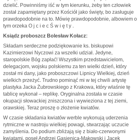
dzielić. Powinniśmy iść w tym kierunku, żeby ten człowiek
został zapamiętany przez Kościół jako święty, bo zasługuje
prawdopodobnie na to. Mówię prawdopodobnie, albowiem o
tym orzeka O j c i e c Ś w i ę t y .
Ksiądz proboszcz Bolesław Kołacz:
Składam serdeczne podziękowanie ks. biskupowi
Kazimierzowi Nyczowi za wszelki udział. Jedyne,
staropolskie Bóg zapłać! Wszystkim przedstawicielom,
delegacjom, wojsku polskiemu za ten wielki dzień, który
został mi dany, jako proboszczowi Lipnicy Wielkiej, dzień
wielkich przeżyć. Trudno pominąć mi w tej chwili artystę
plastyka Jacka Żubrowskiego z Krakowa, który właśnie tę
tablicę wykonał – replikę. Oryginalna została w czasie
okupacji słowackiej zniszczona i wywieziona z tej ziemi,
orawskiej. Teraz proszę o złożenie kwiatów.
W czasie składania kwiatów werble wykonują uderzenia
rytmiczne w nastroju wielkiej powagi, stwarzając uczucie
zamyślenia. Do podium zbliżają się z biało-czerwonymi
kwiatami, poseł Andrzej Gąsienica-Makowski i Jacek