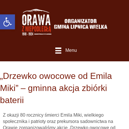
Otwórz Pasek narzędzi
Menu
„Drzewko owocowe od Emila
Miki” – gminna akcja zbiórki
baterii
Z okazji 80 rocznicy śmierci Emila Miki, wielkiego
społecznika i patrioty oraz prekursora sadownictwa na
Orawie zorganizowaliśmy akcję „Drzewko owocowe od